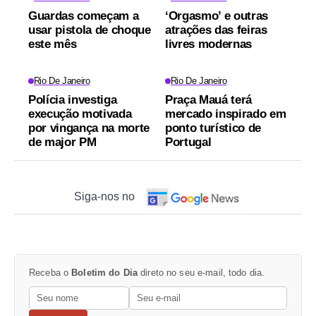
Guardas começam a
‘Orgasmo’ e outras
usar pistola de choque
atrações das feiras
este mês
livres modernas
Rio De Janeiro
Rio De Janeiro
Polícia investiga
Praça Mauá terá
execução motivada
mercado inspirado em
por vingança na morte
ponto turístico de
de major PM
Portugal
Siga-nos no
Receba o
Boletim do Dia
direto no seu e-mail, todo dia.