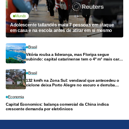
Mundo
Adolescente tailandês mata 7 pessoas em ataque
em casa e na escola antes de atirar em si mesmo
Brasil
Vitória rouba a liderança, mas Floripa segue
subindo: capital catarinense tem o 4º m² mais caro
do país
Brasil
132 km/h na Zona Sul: vendaval que antecedeu o
ciclone deixa Porto Alegre no escuro e derruba
árvores
Economia
Capital Economics: balança comercial da China indica
crescente demanda por eletrônicos