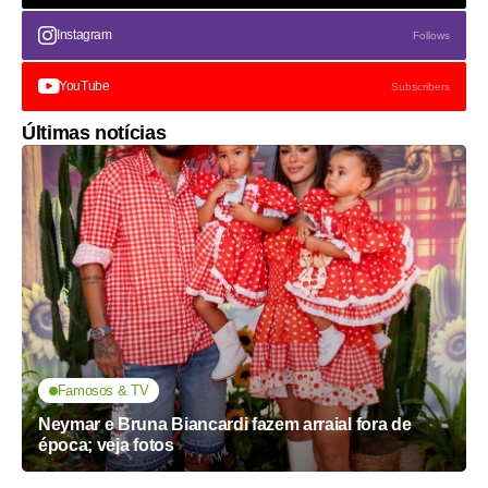
Instagram
Follows
YouTube
Subscribers
Últimas notícias
Famosos & TV
Neymar e Bruna Biancardi fazem arraial fora de
época; veja fotos