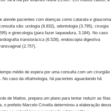
 e atende pacientes com doenças como catarata e glaucoma
sulta são: urologia (6.832), odontologia (3.795), cirurgia
.295) e ginecologia (para fazer laqueadura, 3.184). No caso
rdiografia transtorácica (6.528), endoscopia digestiva
ransvaginal (2.757).
 tempo médio de espera por uma consulta com um cirurgião
s. No caso da oftalmologia, há pacientes aguardando há
do de Mattos, prepara um plano para tentar reduzir as filas
ra, o prefeito Marcelo Crivella determinou a elaboração dess