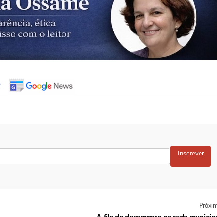
o
Inscrever
Próxi
A fila do desamparo na rede municip