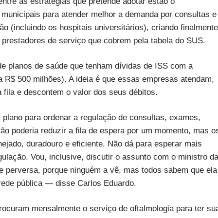
entre as estratégias que pretende adotar estão o
municipais para atender melhor a demanda por consultas e
o (incluindo os hospitais universitários), criando finalmente
 prestadores de serviço que cobrem pela tabela do SUS.
e planos de saúde que tenham dívidas de ISS com a
 a R$ 500 milhões). A ideia é que essas empresas atendam,
 fila e descontem o valor dos seus débitos.
 plano para ordenar a regulação de consultas, exames,
rão poderia reduzir a fila de espera por um momento, mas o
jado, duradouro e eficiente. Não dá para esperar mais
ulação. Vou, inclusive, discutir o assunto com o ministro d
a e perversa, porque ninguém a vê, mas todos sabem que ela
rede pública — disse Carlos Eduardo.
rocuram mensalmente o serviço de oftalmologia para ter su