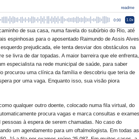
readme
1.0x
0:00
caminho de sua casa, numa favela do subúrbio do Rio, até
ais espinhosas para o aposentado Raimundo de Assis Alves
 esquerdo prejudicada, ele tenta desviar dos obstáculos na
e se livra de dar topadas. A maior barreira que ele enfrenta,
m especialista na rede municipal de saúde, para saber
 procurou uma clínica da família e descobriu que teria de
spera por uma vaga. Enquanto isso, sua visão piora
como qualquer outro doente, colocado numa fila virtual, do
automaticamente procura vagas e marca consultas e exame
il pessoas à espera de serem chamadas. No caso do
rdando um agendamento para um oftalmologista. Em todas as
50. Já a fila por exames reúne 25.087. Em muitos casos, a