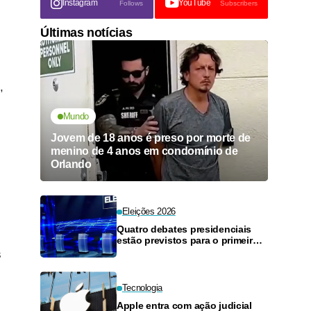
Instagram
YouTube
Follows
Subscribers
Últimas notícias
,
Mundo
Jovem de 18 anos é preso por morte de
menino de 4 anos em condomínio de
Orlando
Eleições 2026
Quatro debates presidenciais
estão previstos para o primeiro
turno; agende
s
Tecnologia
Apple entra com ação judicial