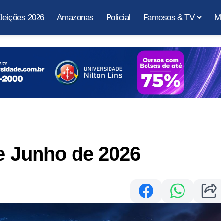
leições 2026
Amazonas
Policial
Famosos & TV
M
de Junho de 2026