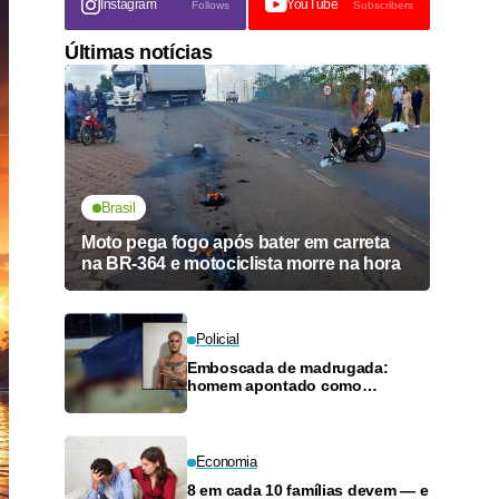
Instagram
YouTube
Follows
Subscribers
Últimas notícias
Brasil
Moto pega fogo após bater em carreta
na BR-364 e motociclista morre na hora
Policial
Emboscada de madrugada:
homem apontado como
faccionado é executado com
mais de cinco tiros em Mirante
da Serra
Economia
8 em cada 10 famílias devem — e