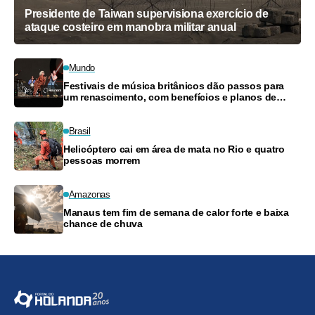
Presidente de Taiwan supervisiona exercício de
ataque costeiro em manobra militar anual
Mundo
Festivais de música britânicos dão passos para
um renascimento, com benefícios e planos de
pagamento
Brasil
Helicóptero cai em área de mata no Rio e quatro
pessoas morrem
Amazonas
Manaus tem fim de semana de calor forte e baixa
chance de chuva