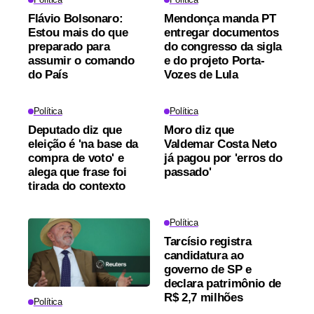
Flávio Bolsonaro:
Mendonça manda PT
Estou mais do que
entregar documentos
preparado para
do congresso da sigla
assumir o comando
e do projeto Porta-
do País
Vozes de Lula
Política
Política
Deputado diz que
Moro diz que
eleição é 'na base da
Valdemar Costa Neto
compra de voto' e
já pagou por 'erros do
alega que frase foi
passado'
tirada do contexto
Política
Tarcísio registra
candidatura ao
governo de SP e
declara patrimônio de
R$ 2,7 milhões
Política