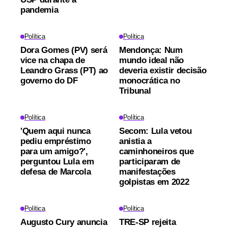
pandemia
Política
Política
Dora Gomes (PV) será
Mendonça: Num
vice na chapa de
mundo ideal não
Leandro Grass (PT) ao
deveria existir decisão
governo do DF
monocrática no
Tribunal
Política
Política
'Quem aqui nunca
Secom: Lula vetou
pediu empréstimo
anistia a
para um amigo?',
caminhoneiros que
perguntou Lula em
participaram de
defesa de Marcola
manifestações
golpistas em 2022
Política
Política
Augusto Cury anuncia
TRE-SP rejeita