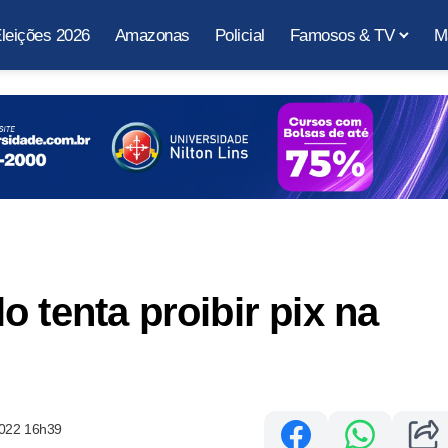
leições 2026
Amazonas
Policial
Famosos & TV
M
 tenta proibir pix na
2022 16h39