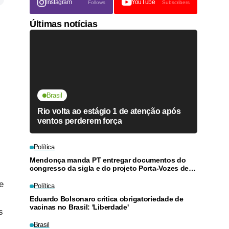
Instagram
YouTube
Follows
Subscribers
Últimas notícias
Brasil
Rio volta ao estágio 1 de atenção após
ventos perderem força
Política
Mendonça manda PT entregar documentos do
congresso da sigla e do projeto Porta-Vozes de
Lula
e
Política
Eduardo Bolsonaro critica obrigatoriedade de
vacinas no Brasil: 'Liberdade'
s
Brasil