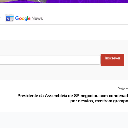
o
Inscrever
Próxi
e
Presidente da Assembleia de SP negociou com condena
por desvios, mostram gramp