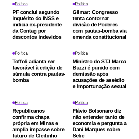
Política
Política
PF conclui segundo
Gilmar: Congresso
inquérito do INSS e
tenta contornar
indicia ex-presidente
divisão de Poderes
da Contag por
com pautas-bomba via
descontos indevidos
emenda constitucional
Política
Política
Toffoli adianta ser
Ministro do STJ Marco
favorável à edição de
Buzzi é punido com
súmula contra pautas-
demissão após
bomba
acusações de assédio
e importunação sexual
Política
Política
Republicanos
Flávio Bolsonaro diz
confirma chapa
não entender tanto de
própria em Minas e
economia e pergunta a
amplia impasse sobre
Dani Marques sobre
futuro de Cleitinho
Selic