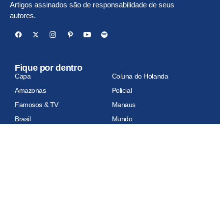
Artigos assinados são de responsabilidade de seus
autores.
Fique por dentro
Capa
Coluna do Holanda
Amazonas
Policial
Famosos & TV
Manaus
Brasil
Mundo
Economia
Esportes
Geral
Site auditado
Relatório de auditoria em atualização