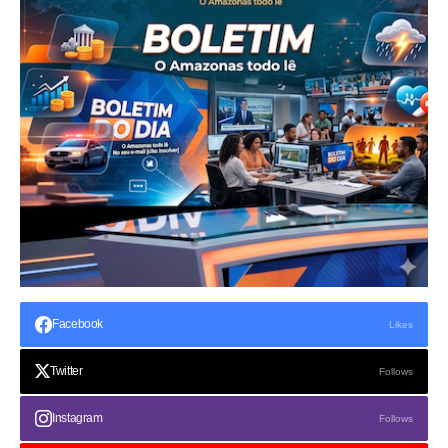
Facebook
Likes
Twitter
Follows
Instagram
Follows