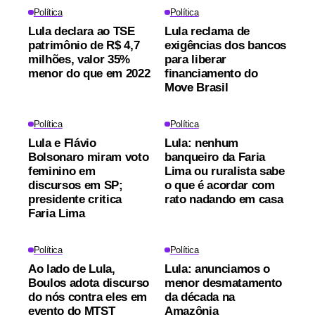
Política
Política
Lula declara ao TSE
Lula reclama de
patrimônio de R$ 4,7
exigências dos bancos
milhões, valor 35%
para liberar
menor do que em 2022
financiamento do
Move Brasil
Política
Política
Lula e Flávio
Lula: nenhum
Bolsonaro miram voto
banqueiro da Faria
feminino em
Lima ou ruralista sabe
discursos em SP;
o que é acordar com
presidente critica
rato nadando em casa
Faria Lima
Política
Política
Ao lado de Lula,
Lula: anunciamos o
Boulos adota discurso
menor desmatamento
do nós contra eles em
da década na
evento do MTST
Amazônia