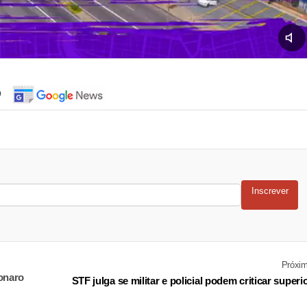
o
Inscrever
Próxi
onaro
STF julga se militar e policial podem criticar superi