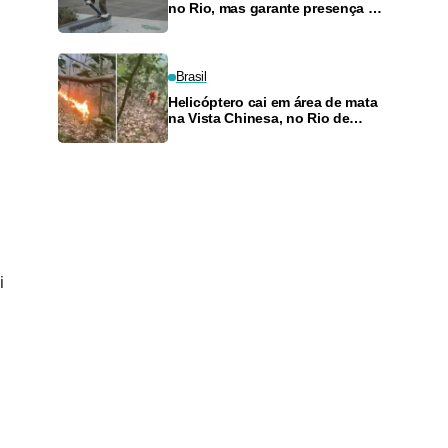
no Rio, mas garante presença no
SLS Takeover
Brasil
Helicóptero cai em área de mata
na Vista Chinesa, no Rio de
Janeiro
i