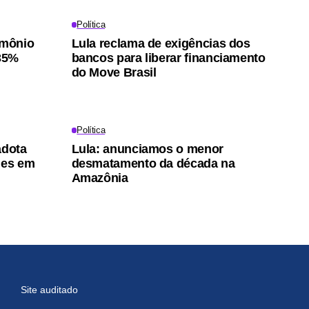
Política
imônio
Lula reclama de exigências dos
 35%
bancos para liberar financiamento
do Move Brasil
Política
adota
Lula: anunciamos o menor
les em
desmatamento da década na
Amazônia
Site auditado