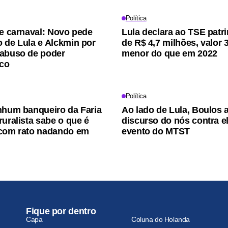
Política
de carnaval: Novo pede
Lula declara ao TSE patr
 de Lula e Alckmin por
de R$ 4,7 milhões, valor
abuso de poder
menor do que em 2022
co
Política
nhum banqueiro da Faria
Ao lado de Lula, Boulos 
ruralista sabe o que é
discurso do nós contra e
 com rato nadando em
evento do MTST
Fique por dentro
Capa
Coluna do Holanda