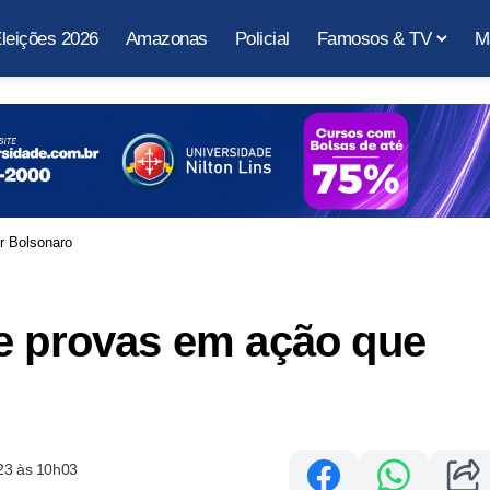
leições 2026
Amazonas
Policial
Famosos & TV
M
r Bolsonaro
de provas em ação que
23 às 10h03