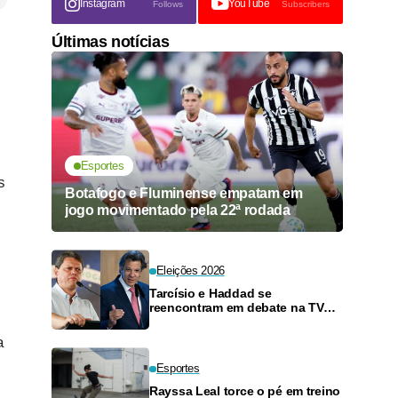
Instagram
YouTube
Follows
Subscribers
Últimas notícias
Esportes
s
Botafogo e Fluminense empatam em
jogo movimentado pela 22ª rodada
Eleições 2026
Tarcísio e Haddad se
reencontram em debate na TV
neste domingo
a
Esportes
Rayssa Leal torce o pé em treino