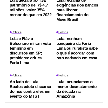
Lula declara ao TSE
Lula reclama de
patrimônio de R$ 4,7
exigências dos bancos
milhões, valor 35%
para liberar
menor do que em 2022
financiamento do
Move Brasil
Política
Política
Lula e Flávio
Lula: nenhum
Bolsonaro miram voto
banqueiro da Faria
feminino em
Lima ou ruralista sabe
discursos em SP;
o que é acordar com
presidente critica
rato nadando em casa
Faria Lima
Política
Política
Ao lado de Lula,
Lula: anunciamos o
Boulos adota discurso
menor desmatamento
do nós contra eles em
da década na
evento do MTST
Amazônia