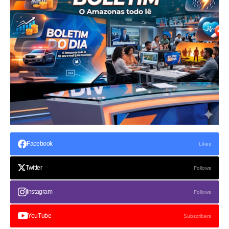
Facebook
Likes
Twitter
Follows
Instagram
Follows
YouTube
Subscribers