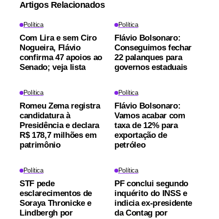
Artigos Relacionados
Política
Política
Com Lira e sem Ciro
Flávio Bolsonaro:
Nogueira, Flávio
Conseguimos fechar
confirma 47 apoios ao
22 palanques para
Senado; veja lista
governos estaduais
Política
Política
Romeu Zema registra
Flávio Bolsonaro:
candidatura à
Vamos acabar com
Presidência e declara
taxa de 12% para
R$ 178,7 milhões em
exportação de
patrimônio
petróleo
Política
Política
STF pede
PF conclui segundo
esclarecimentos de
inquérito do INSS e
Soraya Thronicke e
indicia ex-presidente
Lindbergh por
da Contag por