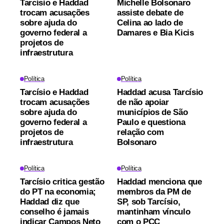
Tarcísio e Haddad
Michelle Bolsonaro
trocam acusações
assiste debate de
sobre ajuda do
Celina ao lado de
governo federal a
Damares e Bia Kicis
projetos de
infraestrutura
Política
Política
Tarcísio e Haddad
Haddad acusa Tarcísio
trocam acusações
de não apoiar
sobre ajuda do
municípios de São
governo federal a
Paulo e questiona
projetos de
relação com
infraestrutura
Bolsonaro
Política
Política
Tarcísio critica gestão
Haddad menciona que
do PT na economia;
membros da PM de
Haddad diz que
SP, sob Tarcísio,
conselho é jamais
mantinham vínculo
indicar Campos Neto
com o PCC