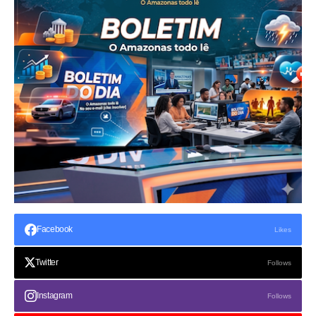
Facebook
Likes
Twitter
Follows
Instagram
Follows