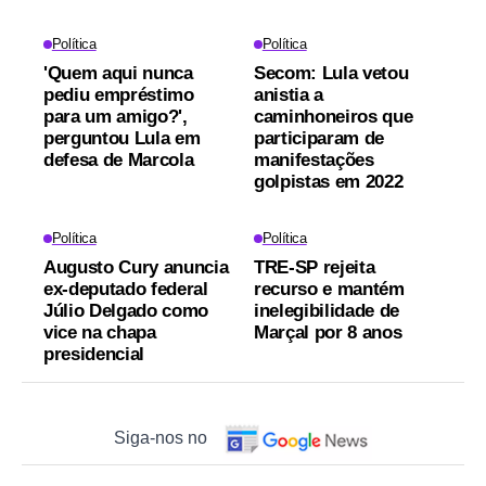
Política
Política
'Quem aqui nunca
Secom: Lula vetou
pediu empréstimo
anistia a
para um amigo?',
caminhoneiros que
perguntou Lula em
participaram de
defesa de Marcola
manifestações
golpistas em 2022
Política
Política
Augusto Cury anuncia
TRE-SP rejeita
ex-deputado federal
recurso e mantém
Júlio Delgado como
inelegibilidade de
vice na chapa
Marçal por 8 anos
presidencial
Siga-nos no