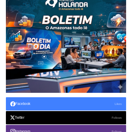
Facebook
Likes
Twitter
Follows
Instagram
Follows