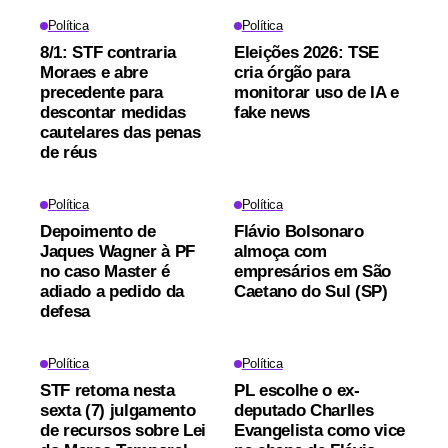
Política
Política
8/1: STF contraria
Eleições 2026: TSE
Moraes e abre
cria órgão para
precedente para
monitorar uso de IA e
descontar medidas
fake news
cautelares das penas
de réus
Política
Política
Depoimento de
Flávio Bolsonaro
Jaques Wagner à PF
almoça com
no caso Master é
empresários em São
adiado a pedido da
Caetano do Sul (SP)
defesa
Política
Política
STF retoma nesta
PL escolhe o ex-
sexta (7) julgamento
deputado Charlles
de recursos sobre Lei
Evangelista como vice