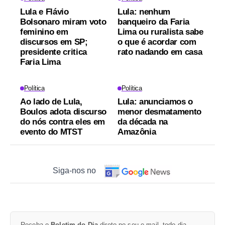
Lula e Flávio
Lula: nenhum
Bolsonaro miram voto
banqueiro da Faria
feminino em
Lima ou ruralista sabe
discursos em SP;
o que é acordar com
presidente critica
rato nadando em casa
Faria Lima
Política
Política
Ao lado de Lula,
Lula: anunciamos o
Boulos adota discurso
menor desmatamento
do nós contra eles em
da década na
evento do MTST
Amazônia
Siga-nos no
Receba o
Boletim do Dia
direto no seu e-mail, todo dia.