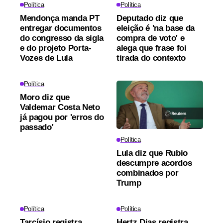
Política
Política
Mendonça manda PT
Deputado diz que
entregar documentos
eleição é 'na base da
do congresso da sigla
compra de voto' e
e do projeto Porta-
alega que frase foi
Vozes de Lula
tirada do contexto
Política
Moro diz que
Valdemar Costa Neto
já pagou por 'erros do
passado'
Política
Lula diz que Rubio
descumpre acordos
combinados por
Trump
Política
Política
Tarcísio registra
Hertz Dias registra