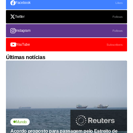
Facebook
Likes
Twitter
Follows
Instagram
Follows
YouTube
Subscribers
Últimas notícias
Mundo
Acordo proposto para passagem pelo Estreito de