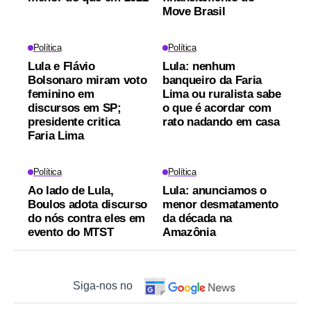
Move Brasil
Política
Política
Lula e Flávio
Lula: nenhum
Bolsonaro miram voto
banqueiro da Faria
feminino em
Lima ou ruralista sabe
discursos em SP;
o que é acordar com
presidente critica
rato nadando em casa
Faria Lima
Política
Política
Ao lado de Lula,
Lula: anunciamos o
Boulos adota discurso
menor desmatamento
do nós contra eles em
da década na
evento do MTST
Amazônia
Siga-nos no