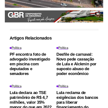
Artigos Relacionados
Política
Política
PF encontra foto de
Desfile de carnaval:
advogado investigado
Novo pede cassação
em piscina com
de Lula e Alckmin por
deputados e
suposto abuso de
senadores
poder econômico
Política
Política
Lula declara ao TSE
Lula reclama de
patrimônio de R$ 4,7
exigências dos bancos
milhões, valor 35%
para liberar
menor do que em 2022
financiamento do