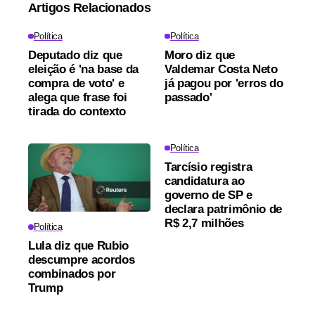
Artigos Relacionados
Política
Política
Deputado diz que
Moro diz que
eleição é 'na base da
Valdemar Costa Neto
compra de voto' e
já pagou por 'erros do
alega que frase foi
passado'
tirada do contexto
Política
Tarcísio registra
candidatura ao
governo de SP e
declara patrimônio de
R$ 2,7 milhões
Política
Lula diz que Rubio
descumpre acordos
combinados por
Trump