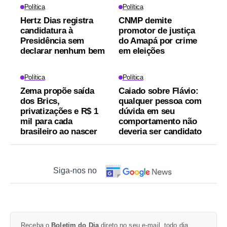
Política
Política
Hertz Dias registra
CNMP demite
candidatura à
promotor de justiça
Presidência sem
do Amapá por crime
declarar nenhum bem
em eleições
Política
Política
Zema propõe saída
Caiado sobre Flávio:
dos Brics,
qualquer pessoa com
privatizações e R$ 1
dúvida em seu
mil para cada
comportamento não
brasileiro ao nascer
deveria ser candidato
Siga-nos no
Receba o
Boletim do Dia
direto no seu e-mail, todo dia.