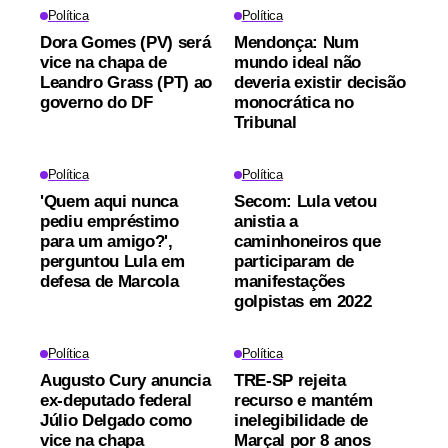
Política
Política
Dora Gomes (PV) será
Mendonça: Num
vice na chapa de
mundo ideal não
Leandro Grass (PT) ao
deveria existir decisão
governo do DF
monocrática no
Tribunal
Política
Política
'Quem aqui nunca
Secom: Lula vetou
pediu empréstimo
anistia a
para um amigo?',
caminhoneiros que
perguntou Lula em
participaram de
defesa de Marcola
manifestações
golpistas em 2022
Política
Política
Augusto Cury anuncia
TRE-SP rejeita
ex-deputado federal
recurso e mantém
Júlio Delgado como
inelegibilidade de
vice na chapa
Marçal por 8 anos