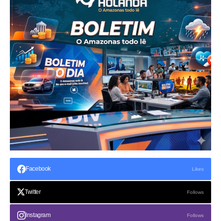
Facebook
Likes
Twitter
Follows
Instagram
Follows