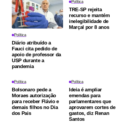
Política
TRE-SP rejeita
recurso e mantém
inelegibilidade de
Marçal por 8 anos
Política
Diário atribuído a
Fauci cita pedido de
apoio de professor da
USP durante a
pandemia
Política
Política
Bolsonaro pede a
Ideia é ampliar
Moraes autorização
emendas para
para receber Flávio e
parlamentares que
demais filhos no Dia
aprovarem cortes de
dos Pais
gastos, diz Renan
Santos