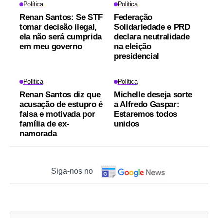
Política
Política
Renan Santos: Se STF
Federação
tomar decisão ilegal,
Solidariedade e PRD
ela não será cumprida
declara neutralidade
em meu governo
na eleição
presidencial
Política
Política
Renan Santos diz que
Michelle deseja sorte
acusação de estupro é
a Alfredo Gaspar:
falsa e motivada por
Estaremos todos
família de ex-
unidos
namorada
Siga-nos no