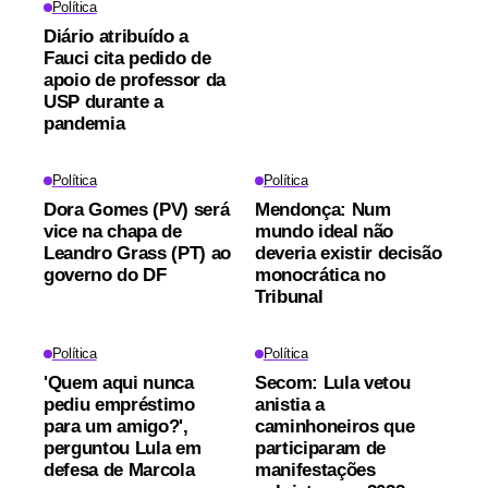
Política
Diário atribuído a
Fauci cita pedido de
apoio de professor da
USP durante a
pandemia
Política
Política
Dora Gomes (PV) será
Mendonça: Num
vice na chapa de
mundo ideal não
Leandro Grass (PT) ao
deveria existir decisão
governo do DF
monocrática no
Tribunal
Política
Política
'Quem aqui nunca
Secom: Lula vetou
pediu empréstimo
anistia a
para um amigo?',
caminhoneiros que
perguntou Lula em
participaram de
defesa de Marcola
manifestações