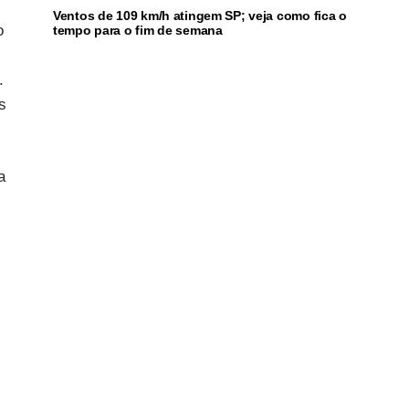
Ventos de 109 km/h atingem SP; veja como fica o
o
tempo para o fim de semana
.
s
a