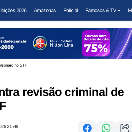
leições 2026
Amazonas
Policial
Famosos & TV
M
Bolsonaro no STF
tra revisão criminal de
TF
2026 21h46