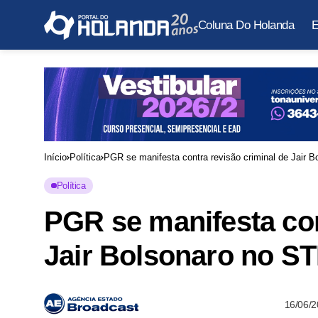
Coluna Do Holanda
E
Início
Política
PGR se manifesta contra revisão criminal de Jair 
Política
PGR se manifesta con
Jair Bolsonaro no S
16/06/