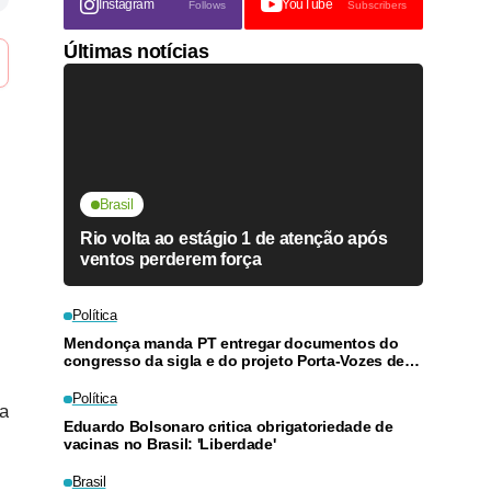
Instagram
YouTube
Follows
Subscribers
Últimas notícias
Brasil
Rio volta ao estágio 1 de atenção após
ventos perderem força
Política
Mendonça manda PT entregar documentos do
congresso da sigla e do projeto Porta-Vozes de
Lula
Política
da
Eduardo Bolsonaro critica obrigatoriedade de
vacinas no Brasil: 'Liberdade'
Brasil