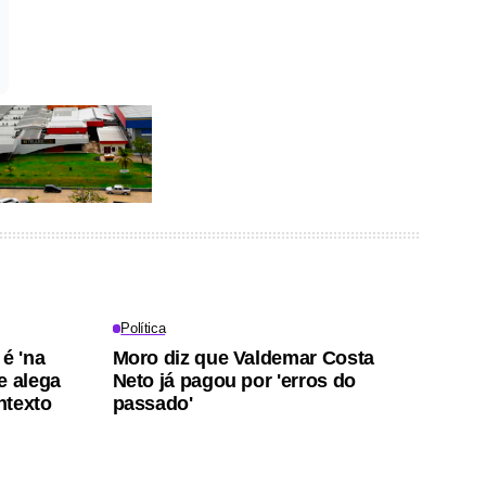
Política
é 'na
Moro diz que Valdemar Costa
e alega
Neto já pagou por 'erros do
ntexto
passado'