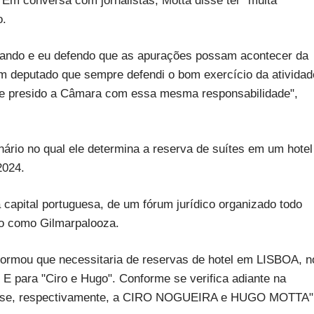
 Em conversa com jornalistas, Motta disse ter "muita
o.
lhando e eu defendo que as apurações possam acontecer da
um deputado que sempre defendi o bom exercício da atividad
e e presido a Câmara com essa mesma responsabilidade",
ário no qual ele determina a reserva de suítes em um hotel
2024.
 capital portuguesa, de um fórum jurídico organizado todo
do como Gilmarpalooza.
mou que necessitaria de reservas de hotel em LISBOA, n
 E para "Ciro e Hugo". Conforme se verifica adiante na
-se, respectivamente, a CIRO NOGUEIRA e HUGO MOTTA"