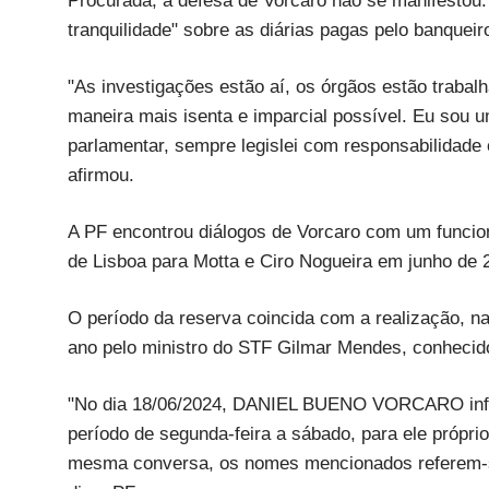
Procurada, a defesa de Vorcaro não se manifestou.
tranquilidade" sobre as diárias pagas pelo banqueir
"As investigações estão aí, os órgãos estão traba
maneira mais isenta e imparcial possível. Eu sou 
parlamentar, sempre legislei com responsabilidad
afirmou.
A PF encontrou diálogos de Vorcaro com um funcion
de Lisboa para Motta e Ciro Nogueira em junho de 
O período da reserva coincida com a realização, na
ano pelo ministro do STF Gilmar Mendes, conheci
"No dia 18/06/2024, DANIEL BUENO VORCARO infor
período de segunda-feira a sábado, para ele próprio
mesma conversa, os nomes mencionados referem