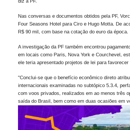
diz a PF.
Nas conversas e documentos obtidos pela PF, Vorcar
Four Seasons Hotel para Ciro e Hugo Motta. De aco
R$ 90 mil, com base na cotação do euro da época.
A investigação da PF também encontrou pagamento
em locais como Paris, Nova York e Courchevel, est
ele teria apresentado projetos de lei para favorece
"Conclui-se que o benefício econômico direto atr
internacionais examinadas no subtópico 5.3.4, per
com voos privados, realizados em ao menos três o
saída do Brasil, bem como em duas ocasiões em voo