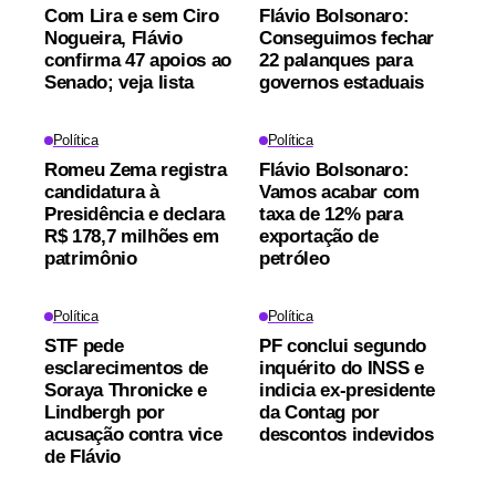
Com Lira e sem Ciro
Flávio Bolsonaro:
Nogueira, Flávio
Conseguimos fechar
confirma 47 apoios ao
22 palanques para
Senado; veja lista
governos estaduais
Política
Política
Romeu Zema registra
Flávio Bolsonaro:
candidatura à
Vamos acabar com
Presidência e declara
taxa de 12% para
R$ 178,7 milhões em
exportação de
patrimônio
petróleo
Política
Política
STF pede
PF conclui segundo
esclarecimentos de
inquérito do INSS e
Soraya Thronicke e
indicia ex-presidente
Lindbergh por
da Contag por
acusação contra vice
descontos indevidos
de Flávio