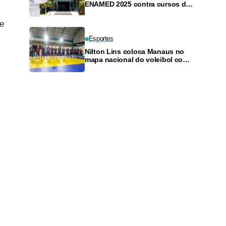
ENAMED 2025 contra cursos de
Medicina por regras definidas
após a prova
te
Esportes
Nilton Lins coloca Manaus no
mapa nacional do voleibol com a
realização da Etapa Norte da
Superliga C
s