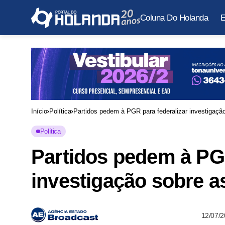
Coluna Do Holanda
E
Início
Política
Partidos pedem à PGR para federalizar investigação
Política
Partidos pedem à PGR
investigação sobre a
12/07/