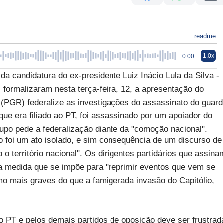
readme
1.0x
0:00
da candidatura do ex-presidente Luiz Inácio Lula da Silva -
formalizaram nesta terça-feira, 12, a apresentação do
 (PGR) federalize as investigações do assassinato do guar
ue era filiado ao PT, foi assassinado por um apoiador do
upo pede a federalização diante da "comoção nacional".
o foi um ato isolado, e sim consequência de um discurso de
 o território nacional". Os dirigentes partidários que assina
 medida que se impõe para "reprimir eventos que vem se
o mais graves do que a famigerada invasão do Capitólio,
o PT e pelos demais partidos de oposição deve ser frustrad