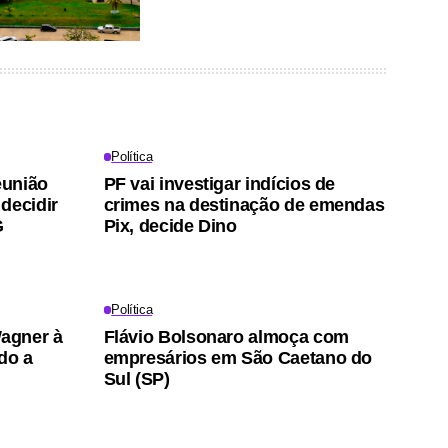
Política
eunião
PF vai investigar indícios de
decidir
crimes na destinação de emendas
G
Pix, decide Dino
Política
agner à
Flávio Bolsonaro almoça com
do a
empresários em São Caetano do
Sul (SP)