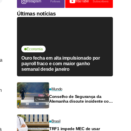
Instagram
YouTube
Follows
Subscribers
Últimas notícias
Economia
Ouro fecha em alta impulsionado por
da
payroll fraco e com maior ganho
semanal desde janeiro
Mundo
m
Conselho de Segurança da
Alemanha discute incidente com
drone em aeroporto
Brasil
a
TRF1 impede MEC de usar