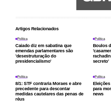
Artigos Relacionados
Política
Política
Caiado diz em sabatina que
Boulos d
emendas parlamentares são
'casamen
'desestruturação do
rachadi
presidencialismo'
secreto'
Política
Política
8/1: STF contraria Moraes e abre
Eleições
precedente para descontar
para mon
medidas cautelares das penas de
news
réus