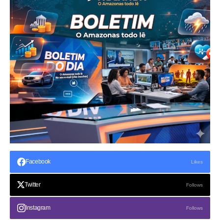
Facebook
Likes
Twitter
Follows
Instagram
Follows