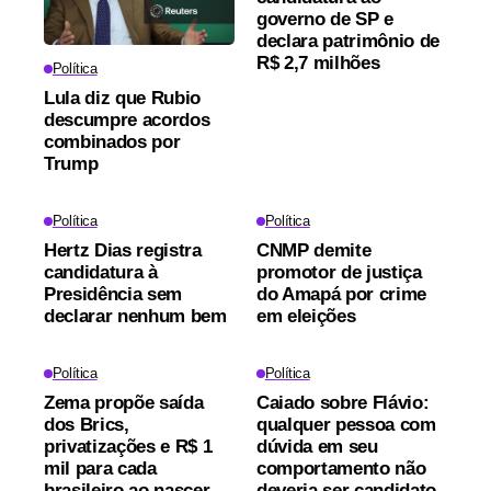
governo de SP e
declara patrimônio de
R$ 2,7 milhões
Política
Lula diz que Rubio
descumpre acordos
combinados por
Trump
Política
Política
Hertz Dias registra
CNMP demite
candidatura à
promotor de justiça
Presidência sem
do Amapá por crime
declarar nenhum bem
em eleições
Política
Política
Zema propõe saída
Caiado sobre Flávio:
dos Brics,
qualquer pessoa com
privatizações e R$ 1
dúvida em seu
mil para cada
comportamento não
brasileiro ao nascer
deveria ser candidato