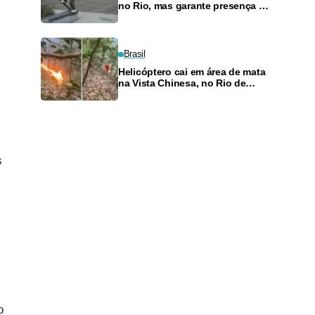
no Rio, mas garante presença no
SLS Takeover
Brasil
Helicóptero cai em área de mata
na Vista Chinesa, no Rio de
Janeiro
s
o