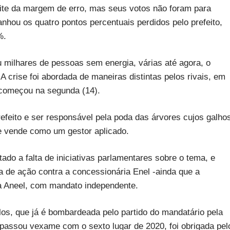
mite da margem de erro, mas seus votos não foram para
anhou os quatro pontos percentuais perdidos pelo prefeito,
%.
 milhares de pessoas sem energia, várias até agora, o
A crise foi abordada de maneiras distintas pelos rivais, em
recomeçou na segunda (14).
refeito e ser responsável pela poda das árvores cujos galho
e vende como um gestor aplicado.
ado a falta de iniciativas parlamentares sobre o tema, e
lta de ação contra a concessionária Enel -ainda que a
ra Aneel, com mandato independente.
ulos, que já é bombardeada pelo partido do mandatário pela
 passou vexame com o sexto lugar de 2020, foi obrigada pel