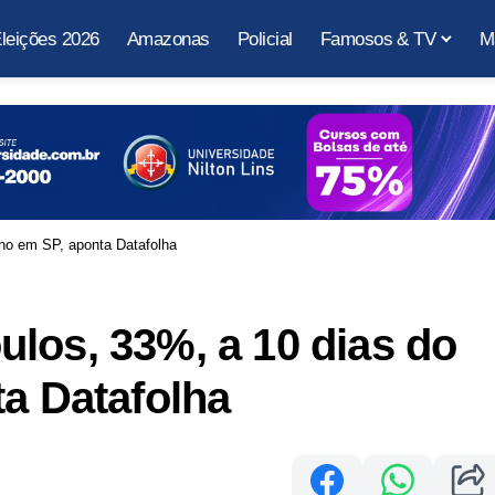
leições 2026
Amazonas
Policial
Famosos & TV
M
no em SP, aponta Datafolha
los, 33%, a 10 dias do
ta Datafolha