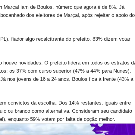
 Marçal iam de Boulos, número que agora é de 8%. Já
bocanhado dos eleitores de Marçal, após rejeitar o apoio do
L), fiador algo recalcitrante do prefeito, 83% dizem votar
o houve novidades. O prefeito lidera em todos os estratos d
os: os 37% com curso superior (47% a 44% para Nunes),
Já nos jovens de 16 a 24 anos, Boulos fica à frente (43% a
zem convictos da escolha. Dos 14% restantes, iguais entre
nulo ou branco como alternativa. Consideram seu candidato
l), enquanto 59% votam por falta de opção melhor.