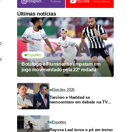
Instagram
YouTube
Follows
Subscribers
Últimas notícias
o
Esportes
e
Botafogo e Fluminense empatam em
jogo movimentado pela 22ª rodada
Eleições 2026
Tarcísio e Haddad se
reencontram em debate na TV
neste domingo
Esportes
Rayssa Leal torce o pé em treino