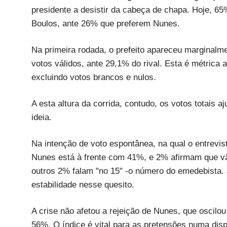
presidente a desistir da cabeça de chapa. Hoje, 6
Boulos, ante 26% que preferem Nunes.
Na primeira rodada, o prefeito apareceu marginalm
votos válidos, ante 29,1% do rival. Esta é métrica a
excluindo votos brancos e nulos.
A esta altura da corrida, contudo, os votos totais
ideia.
Na intenção de voto espontânea, na qual o entrevi
Nunes está à frente com 41%, e 2% afirmam que vão
outros 2% falam "no 15" -o número do emedebista
estabilidade nesse quesito.
A crise não afetou a rejeição de Nunes, que oscilo
56%. O índice é vital para as pretensões numa disp