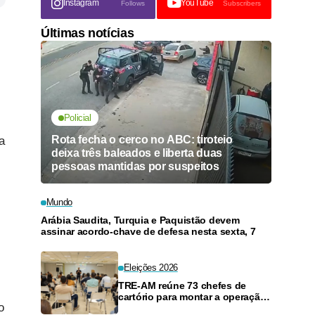
Instagram
YouTube
Follows
Subscribers
Últimas notícias
Policial
Rota fecha o cerco no ABC: tiroteio
a
deixa três baleados e liberta duas
pessoas mantidas por suspeitos
Mundo
Arábia Saudita, Turquia e Paquistão devem
assinar acordo-chave de defesa nesta sexta, 7
Eleições 2026
TRE-AM reúne 73 chefes de
cartório para montar a operação
o
eleitoral do Amazonas