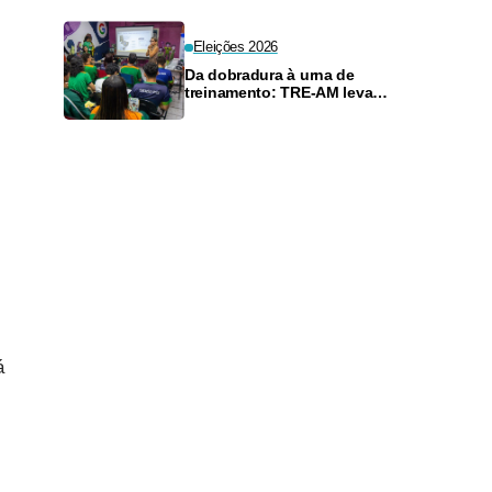
Eleições 2026
Da dobradura à urna de
treinamento: TRE-AM leva
educação eleitoral a 400
pessoas em dois dias
á