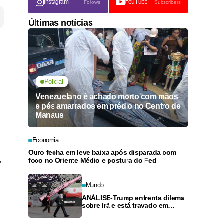
Instagram
YouTube
Follows
Subscribers
Últimas notícias
Policial
Venezuelano é achado morto com mãos
e pés amarrados em prédio no Centro de
Manaus
Economia
Ouro fecha em leve baixa após disparada com
,
foco no Oriente Médio e postura do Fed
Mundo
ANÁLISE-Trump enfrenta dilema
sobre Irã e está travado em
guerra sem saída à vista