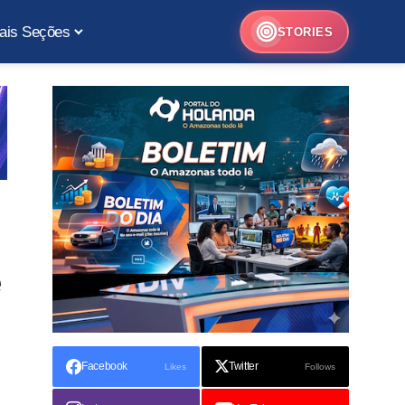
ais Seções
STORIES
e
Facebook
Twitter
Likes
Follows