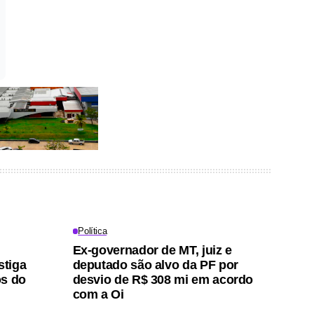
Política
Ex-governador de MT, juiz e
stiga
deputado são alvo da PF por
os do
desvio de R$ 308 mi em acordo
com a Oi