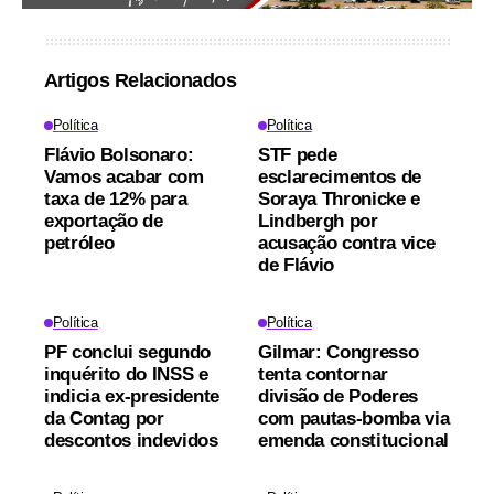
Artigos Relacionados
Política
Política
Flávio Bolsonaro:
STF pede
Vamos acabar com
esclarecimentos de
taxa de 12% para
Soraya Thronicke e
exportação de
Lindbergh por
petróleo
acusação contra vice
de Flávio
Política
Política
PF conclui segundo
Gilmar: Congresso
inquérito do INSS e
tenta contornar
indicia ex-presidente
divisão de Poderes
da Contag por
com pautas-bomba via
descontos indevidos
emenda constitucional