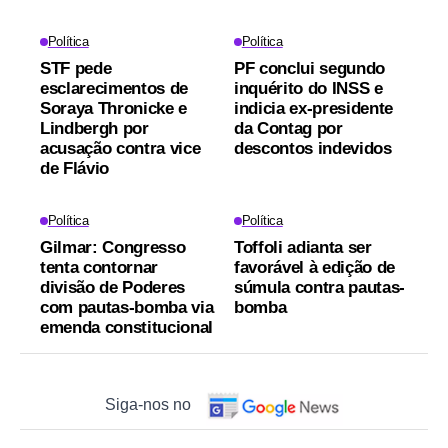
Política
Política
STF pede
PF conclui segundo
esclarecimentos de
inquérito do INSS e
Soraya Thronicke e
indicia ex-presidente
Lindbergh por
da Contag por
acusação contra vice
descontos indevidos
de Flávio
Política
Política
Gilmar: Congresso
Toffoli adianta ser
tenta contornar
favorável à edição de
divisão de Poderes
súmula contra pautas-
com pautas-bomba via
bomba
emenda constitucional
Siga-nos no