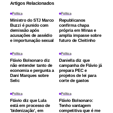
Artigos Relacionados
Política
Política
Ministro do STJ Marco
Republicanos
Buzzi é punido com
confirma chapa
demissão após
própria em Minas e
acusações de assédio
amplia impasse sobre
e importunação sexual
futuro de Cleitinho
Política
Política
Flávio Bolsonaro diz
Daniella diz que
não entender tanto de
campanha de Flávio já
economia e pergunta a
prepara PEC e
Dani Marques sobre
projetos de lei para
Selic
corte de gastos
Política
Política
Flávio diz que Lula
Flávio Bolsonaro:
está em processo de
Tenho vantagem
'bidenização', em
competitiva que é me