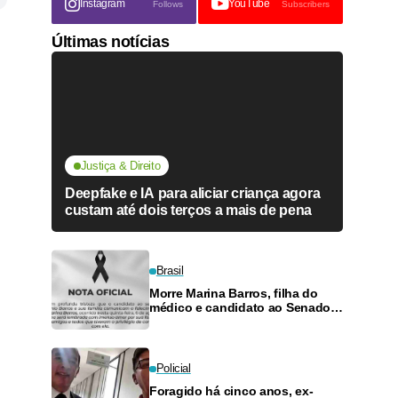
Instagram
YouTube
Follows
Subscribers
Últimas notícias
Justiça & Direito
Deepfake e IA para aliciar criança agora
custam até dois terços a mais de pena
Brasil
Morre Marina Barros, filha do
médico e candidato ao Senado
Antônio Barros
Policial
Foragido há cinco anos, ex-