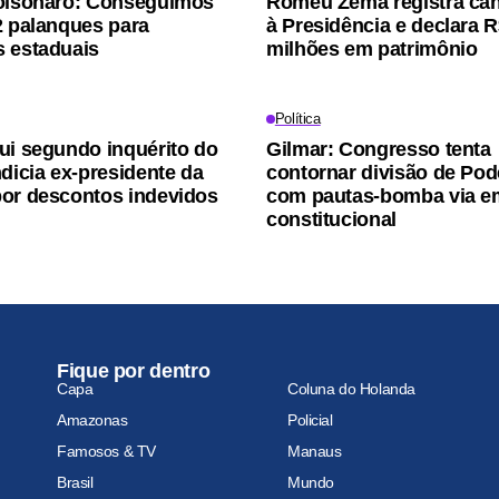
olsonaro: Conseguimos
Romeu Zema registra can
2 palanques para
à Presidência e declara R
 estaduais
milhões em patrimônio
Política
ui segundo inquérito do
Gilmar: Congresso tenta
ndicia ex-presidente da
contornar divisão de Pod
or descontos indevidos
com pautas-bomba via 
constitucional
Fique por dentro
Capa
Coluna do Holanda
Amazonas
Policial
Famosos & TV
Manaus
Brasil
Mundo