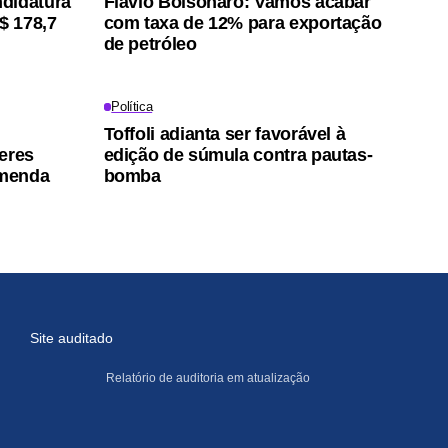
didatura
Flávio Bolsonaro: Vamos acabar
$ 178,7
com taxa de 12% para exportação
de petróleo
Política
Toffoli adianta ser favorável à
eres
edição de súmula contra pautas-
emenda
bomba
Site auditado
Relatório de auditoria em atualização