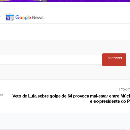
o
Inscrever
Próxi
 e
Veto de Lula sobre golpe de 64 provoca mal-estar entre Múc
e ex-presidente do 