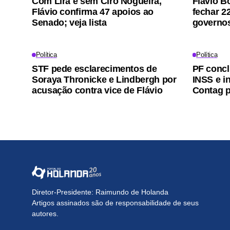
Com Lira e sem Ciro Nogueira,
Flávio B
Flávio confirma 47 apoios ao
fechar 2
Senado; veja lista
governos
Política
Política
STF pede esclarecimentos de
PF concl
Soraya Thronicke e Lindbergh por
INSS e i
acusação contra vice de Flávio
Contag p
Diretor-Presidente: Raimundo de Holanda
Artigos assinados são de responsabilidade de seus
autores.