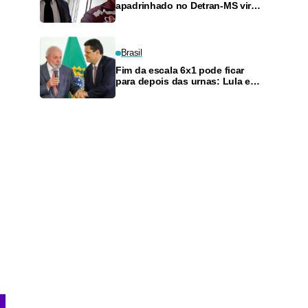
apadrinhado no Detran-MS vira
réu de novo — e é achado
fazendo frete
Brasil
Fim da escala 6x1 pode ficar
para depois das urnas: Lula e
Alcolumbre discutem adiamento