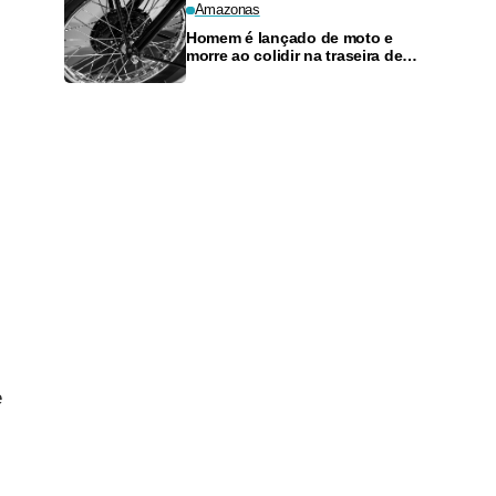
Amazonas
Homem é lançado de moto e
morre ao colidir na traseira de
carro no Parque 10
e