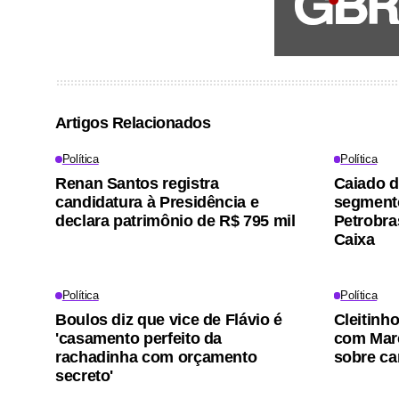
Artigos Relacionados
Política
Política
Renan Santos registra
Caiado di
candidatura à Presidência e
segment
declara patrimônio de R$ 795 mil
Petrobra
Caixa
Política
Política
Boulos diz que vice de Flávio é
Cleitinh
'casamento perfeito da
com Marc
rachadinha com orçamento
sobre c
secreto'