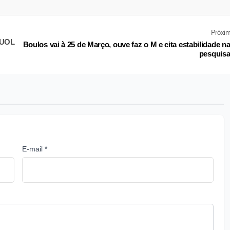
Próxi
a/UOL
Boulos vai à 25 de Março, ouve faz o M e cita estabilidade n
pesquis
E-mail *