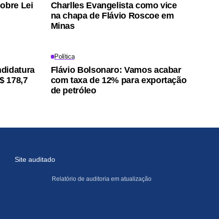
obre Lei
Charlles Evangelista como vice
na chapa de Flávio Roscoe em
Minas
Política
didatura
Flávio Bolsonaro: Vamos acabar
$ 178,7
com taxa de 12% para exportação
de petróleo
Site auditado
Relatório de auditoria em atualização