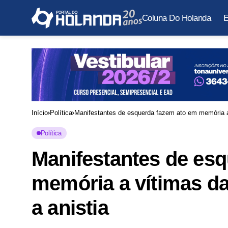
Coluna Do Holanda
E
Início
Política
Manifestantes de esquerda fazem ato em memória a v
Política
Manifestantes de es
memória a vítimas da
a anistia