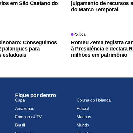
rios em São Caetano do
julgamento de recursos s
do Marco Temporal
Política
olsonaro: Conseguimos
Romeu Zema registra can
2 palanques para
à Presidência e declara R
 estaduais
milhões em patrimônio
Fique por dentro
Capa
Coluna do Holanda
Amazonas
Policial
Famosos & TV
Manaus
Brasil
Mundo