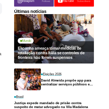
Instagram
YouTube
Follows
Subscribers
Últimas notícias
Mundo
Espanha ameaça tomar medidas de
retaliação contra Itália se controles de
a
fronteira não forem suspensos
Eleições 2026
David Almeida propõe app para
centralizar serviços públicos em
App e evitar viagens a Manaus
Brasil
Justiça expede mandado de prisão contra
suspeito de matar advogado na Vila Madalena