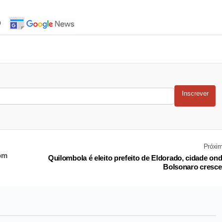
o
Inscrever
Próxi
om
Quilombola é eleito prefeito de Eldorado, cidade on
Bolsonaro cresc