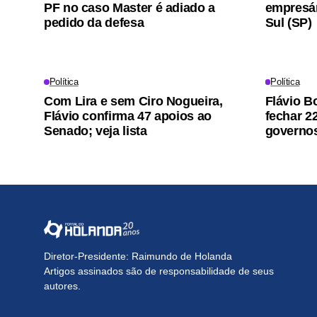
PF no caso Master é adiado a
empresá
pedido da defesa
Sul (SP)
Política
Política
Com Lira e sem Ciro Nogueira,
Flávio B
Flávio confirma 47 apoios ao
fechar 2
Senado; veja lista
governos
Diretor-Presidente: Raimundo de Holanda
Artigos assinados são de responsabilidade de seus
autores.