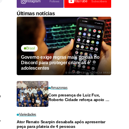
Instagram
YouTube
Follows
Subscribers
Últimas notícias
Brasil
Governo exige regras mais rígidas no
Discord para proteger crianças e
adolescentes
Amazonas
Com presença de Luiz Fux,
o
Roberto Cidade reforça apoio a
projeto social de jiu-jitsu no
Ouro Verde
Variedades
,
Ator Renato Scarpin desabafa após apresentar
peça para plateia de 4 pessoas