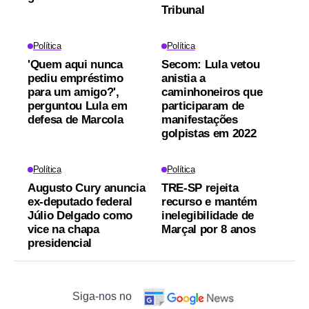
Tribunal
Política
Política
'Quem aqui nunca
Secom: Lula vetou
pediu empréstimo
anistia a
para um amigo?',
caminhoneiros que
perguntou Lula em
participaram de
defesa de Marcola
manifestações
golpistas em 2022
Política
Política
Augusto Cury anuncia
TRE-SP rejeita
ex-deputado federal
recurso e mantém
Júlio Delgado como
inelegibilidade de
vice na chapa
Marçal por 8 anos
presidencial
Siga-nos no