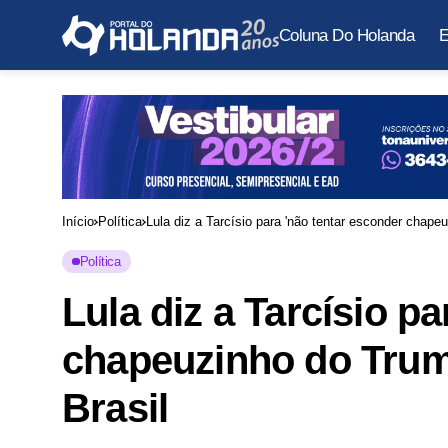
Coluna Do Holanda
E
Início
Política
Lula diz a Tarcísio para 'não tentar esconder chape
Política
Lula diz a Tarcísio p
chapeuzinho do Trum
Brasil