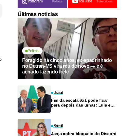
Instagram
YouTube
Follows
Subscribers
Últimas notícias
Policial
o
Foragido há cinco anos, ex-apadrinhado
no Detran-MS vira réu de novo — e é
achado fazendo frete
Brasil
Fim da escala 6x1 pode ficar
para depois das urnas: Lula e
Alcolumbre discutem adiamento
Brasil
Janja cobra bloqueio do Discord