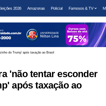
leições 2026
Amazonas
Policial
Famosos & TV
M
uzinho do Trump' após taxação ao Brasil
ara 'não tentar esconder
p' após taxação ao