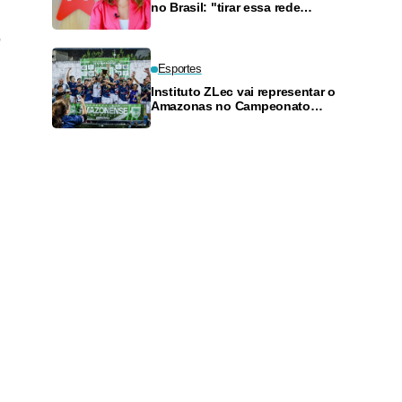
no Brasil: "tirar essa rede
horrorosa do ar"
,
Esportes
Instituto ZLec vai representar o
Amazonas no Campeonato
Brasileiro de fut7 Sub-17