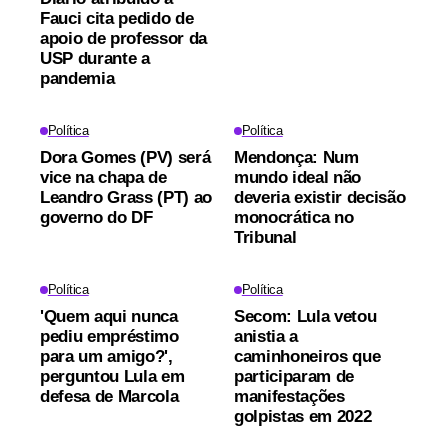
Fauci cita pedido de
apoio de professor da
USP durante a
pandemia
Política
Política
Dora Gomes (PV) será
Mendonça: Num
vice na chapa de
mundo ideal não
Leandro Grass (PT) ao
deveria existir decisão
governo do DF
monocrática no
Tribunal
Política
Política
'Quem aqui nunca
Secom: Lula vetou
pediu empréstimo
anistia a
para um amigo?',
caminhoneiros que
perguntou Lula em
participaram de
defesa de Marcola
manifestações
golpistas em 2022