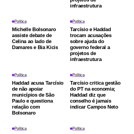
infraestrutura
Política
Política
Michelle Bolsonaro
Tarcísio e Haddad
assiste debate de
trocam acusações
Celina ao lado de
sobre ajuda do
Damares e Bia Kicis
governo federal a
projetos de
infraestrutura
Política
Política
Haddad acusa Tarcísio
Tarcísio critica gestão
de não apoiar
do PT na economia;
municípios de São
Haddad diz que
Paulo e questiona
conselho é jamais
relação com
indicar Campos Neto
Bolsonaro
Política
Política