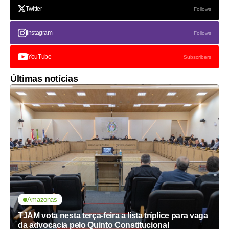
Twitter
Follows
Instagram
Follows
YouTube
Subscribers
Últimas notícias
Amazonas
TJAM vota nesta terça-feira a lista tríplice para vaga
da advocacia pelo Quinto Constitucional