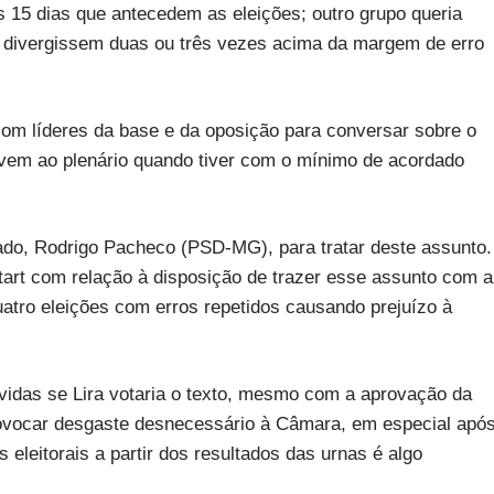
s 15 dias que antecedem as eleições; outro grupo queria
ue divergissem duas ou três vezes acima da margem de erro
om líderes da base e da oposição para conversar sobre o
le vem ao plenário quando tiver com o mínimo de acordado
nado, Rodrigo Pacheco (PSD-MG), para tratar deste assunto.
rt com relação à disposição de trazer esse assunto com a
quatro eleições com erros repetidos causando prejuízo à
úvidas se Lira votaria o texto, mesmo com a aprovação da
rovocar desgaste desnecessário à Câmara, em especial apó
eleitorais a partir dos resultados das urnas é algo