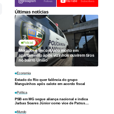
Instagram
YouTube
Follows
Subscribers
Últimas notícias
Policial
Morador é encontrado morto em
apartamento após vizinhos ouvirem tiros
no bairro União
Economia
Estado do Rio quer falência do grupo
Manguinhos após calote em acordo fiscal
Política
PSB em MG segue aliança nacional e indica
Jarbas Soares Júnior como vice de Patrus
Ananias
Mundo