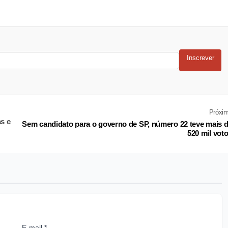
Inscrever
Próxi
s e
Sem candidato para o governo de SP, número 22 teve mais 
520 mil vot
E-mail *