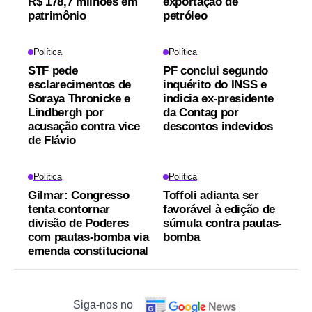
R$ 178,7 milhões em
exportação de
patrimônio
petróleo
Política
Política
STF pede
PF conclui segundo
esclarecimentos de
inquérito do INSS e
Soraya Thronicke e
indicia ex-presidente
Lindbergh por
da Contag por
acusação contra vice
descontos indevidos
de Flávio
Política
Política
Gilmar: Congresso
Toffoli adianta ser
tenta contornar
favorável à edição de
divisão de Poderes
súmula contra pautas-
com pautas-bomba via
bomba
emenda constitucional
Siga-nos no