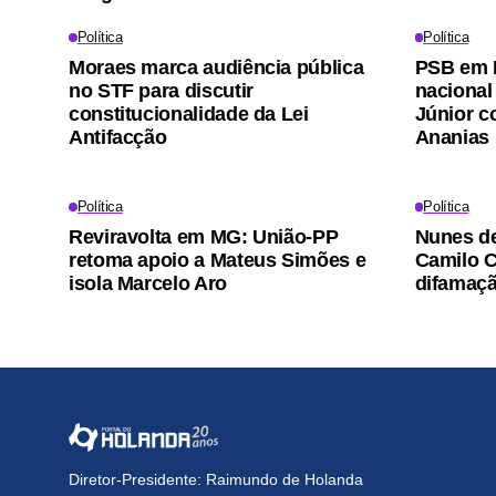
Política
Política
Moraes marca audiência pública
PSB em 
no STF para discutir
nacional
constitucionalidade da Lei
Júnior c
Antifacção
Ananias
Política
Política
Reviravolta em MG: União-PP
Nunes de
retoma apoio a Mateus Simões e
Camilo C
isola Marcelo Aro
difamaç
Diretor-Presidente: Raimundo de Holanda