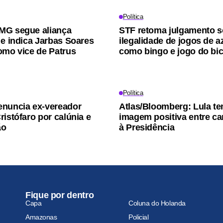
Política
MG segue aliança
STF retoma julgamento s
 e indica Jarbas Soares
ilegalidade de jogos de az
omo vice de Patrus
como bingo e jogo do bi
Política
nuncia ex-vereador
Atlas/Bloomberg: Lula t
ristófaro por calúnia e
imagem positiva entre ca
ão
à Presidência
Fique por dentro
Capa
Coluna do Holanda
Amazonas
Policial