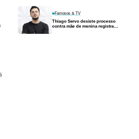
Famosos & TV
Thiago Servo desiste processo
s
contra mãe de menina registrada
como filha
é