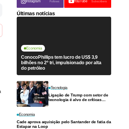
Instagram
YouTube
Follows
Subscribers
Últimas notícias
Economia
ConocoPhillips tem lucro de US$ 3,9
bilhões no 2º tri, impulsionado por alta
do petróleo
Tecnologia
a
Ligação de Trump com setor de
tecnologia é alvo de críticas
bipartidárias após descontrole
de IA
Economia
Cade aprova aquisição pelo Santander de fatia da
Estapar na Loop