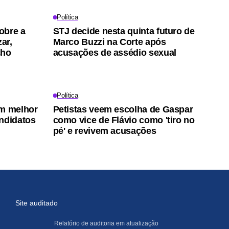
Política
obre a
STJ decide nesta quinta futuro de
ar,
Marco Buzzi na Corte após
cho
acusações de assédio sexual
Política
em melhor
Petistas veem escolha de Gaspar
ndidatos
como vice de Flávio como 'tiro no
pé' e revivem acusações
Site auditado
Relatório de auditoria em atualização