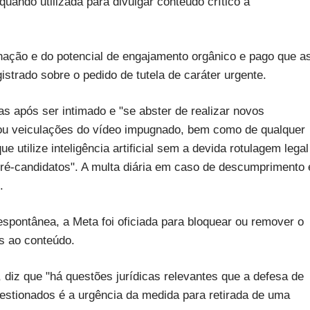
 quando utilizada para divulgar conteúdo crítico a
nação e do potencial de engajamento orgânico e pago que a
strado sobre o pedido de tutela de caráter urgente.
s após ser intimado e "se abster de realizar novos
ou veiculações do vídeo impugnado, bem como de qualquer
e utilize inteligência artificial sem a devida rotulagem legal
ré-candidatos". A multa diária em caso de descumprimento 
.
pontânea, a Meta foi oficiada para bloquear ou remover o
s ao conteúdo.
, diz que "há questões jurídicas relevantes que a defesa de
estionados é a urgência da medida para retirada de uma