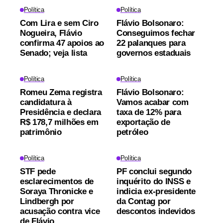
Política
Política
Com Lira e sem Ciro
Flávio Bolsonaro:
Nogueira, Flávio
Conseguimos fechar
confirma 47 apoios ao
22 palanques para
Senado; veja lista
governos estaduais
Política
Política
Romeu Zema registra
Flávio Bolsonaro:
candidatura à
Vamos acabar com
Presidência e declara
taxa de 12% para
R$ 178,7 milhões em
exportação de
patrimônio
petróleo
Política
Política
STF pede
PF conclui segundo
esclarecimentos de
inquérito do INSS e
Soraya Thronicke e
indicia ex-presidente
Lindbergh por
da Contag por
acusação contra vice
descontos indevidos
de Flávio