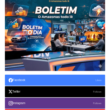
Facebook
Likes
Twitter
Follows
Instagram
Follows