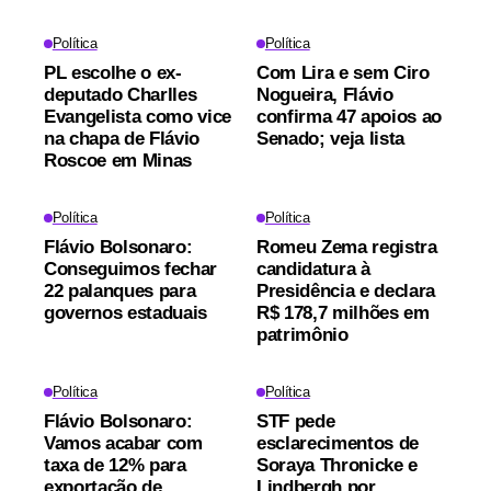
Política
Política
PL escolhe o ex-
Com Lira e sem Ciro
deputado Charlles
Nogueira, Flávio
Evangelista como vice
confirma 47 apoios ao
na chapa de Flávio
Senado; veja lista
Roscoe em Minas
Política
Política
Flávio Bolsonaro:
Romeu Zema registra
Conseguimos fechar
candidatura à
22 palanques para
Presidência e declara
governos estaduais
R$ 178,7 milhões em
patrimônio
Política
Política
Flávio Bolsonaro:
STF pede
Vamos acabar com
esclarecimentos de
taxa de 12% para
Soraya Thronicke e
exportação de
Lindbergh por