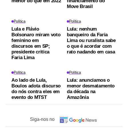
menor do que em 2022
financiamento do
Move Brasil
Política
Política
Lula e Flávio
Lula: nenhum
Bolsonaro miram voto
banqueiro da Faria
feminino em
Lima ou ruralista sabe
discursos em SP;
o que é acordar com
presidente critica
rato nadando em casa
Faria Lima
Política
Política
Ao lado de Lula,
Lula: anunciamos o
Boulos adota discurso
menor desmatamento
do nós contra eles em
da década na
evento do MTST
Amazônia
Siga-nos no