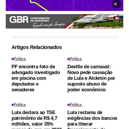
Artigos Relacionados
Política
Política
PF encontra foto de
Desfile de carnaval:
advogado investigado
Novo pede cassação
em piscina com
de Lula e Alckmin por
deputados e
suposto abuso de
senadores
poder econômico
Política
Política
Lula declara ao TSE
Lula reclama de
patrimônio de R$ 4,7
exigências dos bancos
milhões, valor 35%
para liberar