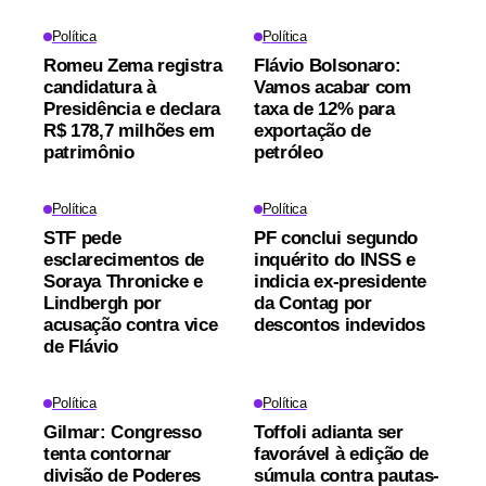
Política
Política
Romeu Zema registra
Flávio Bolsonaro:
candidatura à
Vamos acabar com
Presidência e declara
taxa de 12% para
R$ 178,7 milhões em
exportação de
patrimônio
petróleo
Política
Política
STF pede
PF conclui segundo
esclarecimentos de
inquérito do INSS e
Soraya Thronicke e
indicia ex-presidente
Lindbergh por
da Contag por
acusação contra vice
descontos indevidos
de Flávio
Política
Política
Gilmar: Congresso
Toffoli adianta ser
tenta contornar
favorável à edição de
divisão de Poderes
súmula contra pautas-